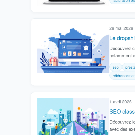
facturation é
26 mai 2026
Le dropshi
Découvrez co
notamment av
seo
prest
référencemen
1 avril 2026
SEO classi
Découvrez le
avec des exem