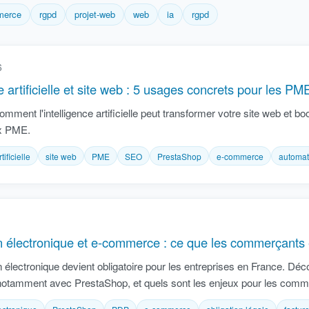
merce
rgpd
projet-web
web
ia
rgpd
6
e artificielle et site web : 5 usages concrets pour les PM
ment l'intelligence artificielle peut transformer votre site web et boo
x PME.
tificielle
site web
PME
SEO
PrestaShop
e-commerce
automat
n électronique et e-commerce : ce que les commerçants e
n électronique devient obligatoire pour les entreprises en France. Dé
tamment avec PrestaShop, et quels sont les enjeux pour les comme