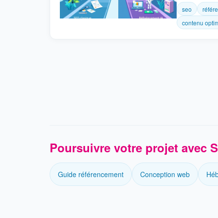
seo
référ
contenu opti
Poursuivre votre projet avec
Guide référencement
Conception web
Héb