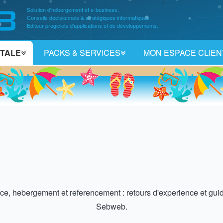
Atelier
Solution d'hébergement et e-business,
Éditorial
|
Conseils décisionnels & stratégiques informatiques,
Sebweb
Editeur progiciels d'applications et de développements.
ITALE
PACKS & SERVICES
MON ESPACE CLIEN
, hebergement et referencement : retours d'experience et guid
Sebweb.