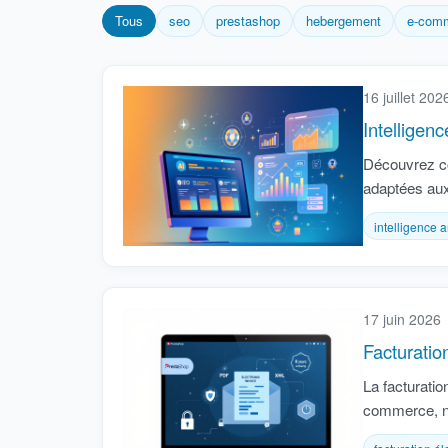
Tous
seo
prestashop
hebergement
e-com
16 juillet 202
Intelligenc
Découvrez com
adaptées au
intelligence ar
17 juin 2026
Facturatio
La facturatio
commerce, no