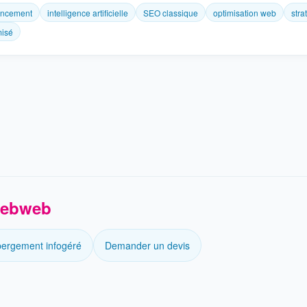
encement
intelligence artificielle
SEO classique
optimisation web
stra
misé
 Sebweb
ergement infogéré
Demander un devis