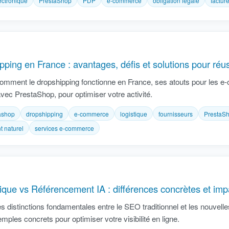
lectronique
PrestaShop
PDP
e-commerce
obligation légale
factur
pping en France : avantages, défis et solutions pour réus
mment le dropshipping fonctionne en France, ses atouts pour les e-
ec PrestaShop, pour optimiser votre activité.
ashop
dropshipping
e-commerce
logistique
fournisseurs
PrestaS
t naturel
services e-commerce
que vs Référencement IA : différences concrètes et imp
s distinctions fondamentales entre le SEO traditionnel et les nouvell
ples concrets pour optimiser votre visibilité en ligne.