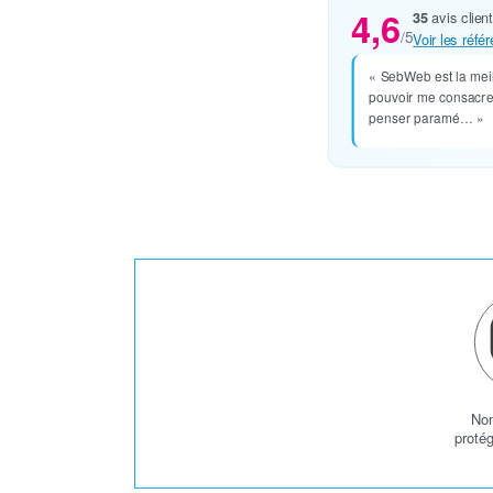
4,6
35
avis client
/5
Voir les réf
« SebWeb est la meill
pouvoir me consacre
penser paramé… »
No
protég