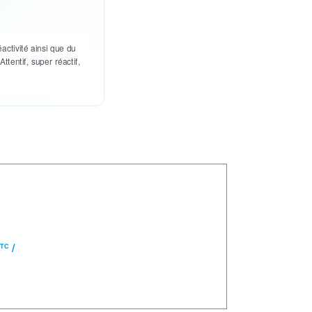
activité ainsi que du
tentif, super réactif,
/
TTC