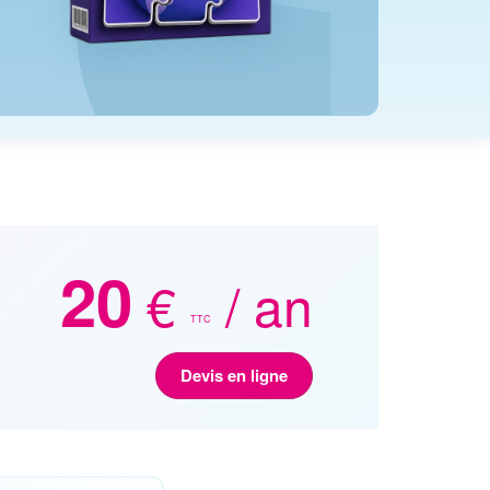
20
€
/ an
TTC
Devis en ligne