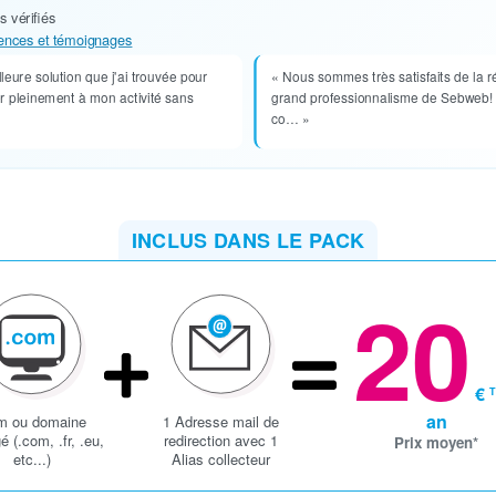
s vérifiés
érences et témoignages
eure solution que j'ai trouvée pour
« Nous sommes très satisfaits de la ré
r pleinement à mon activité sans
grand professionnalisme de Sebweb! At
co… »
INCLUS DANS LE PACK
20
€
an
m ou domaine
1 Adresse mail de
é (.com, .fr, .eu,
redirection avec 1
Prix moyen*
etc...)
Alias collecteur